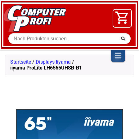
Zum Inhalt springen
SOFTWARE
VIDEO
FLOHMARKT
Suche
SHOP
Startseite
/
Displays Iiyama
/
iiyama ProLite LH6565UHSB-B1