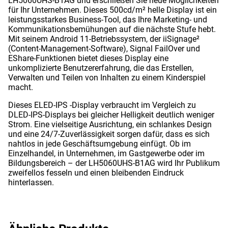
LH5060UHS-B1AG und erschließen Sie neue Möglichkeiten
für Ihr Unternehmen. Dieses 500cd/m² helle Display ist ein
leistungsstarkes Business-Tool, das Ihre Marketing- und
Kommunikationsbemühungen auf die nächste Stufe hebt.
Mit seinem Android 11-Betriebssystem, der iiSignage²
(Content-Management-Software), Signal FailOver und
EShare-Funktionen bietet dieses Display eine
unkomplizierte Benutzererfahrung, die das Erstellen,
Verwalten und Teilen von Inhalten zu einem Kinderspiel
macht.
Dieses ELED-
IPS
-Display verbraucht im Vergleich zu
DLED-IPS-Displays bei gleicher Helligkeit deutlich weniger
Strom. Eine vielseitige Ausrichtung, ein schlankes Design
und eine 24/7-Zuverlässigkeit sorgen dafür, dass es sich
nahtlos in jede Geschäftsumgebung einfügt. Ob im
Einzelhandel, in Unternehmen, im Gastgewerbe oder im
Bildungsbereich – der LH5060UHS-B1AG wird Ihr Publikum
zweifellos fesseln und einen bleibenden Eindruck
hinterlassen.