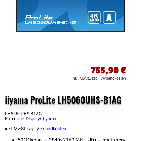
755,90
€
inkl. MwSt.,
zzgl. Versandkosten
iiyama ProLite LH5060UHS-B1AG
LH5060UHS-B1AG
Kategorie:
Displays Iiyama
inkl. MwSt.
zzgl.
Versandkosten
50″ Display – 3840×2160 (4K UHD) – matt (non-