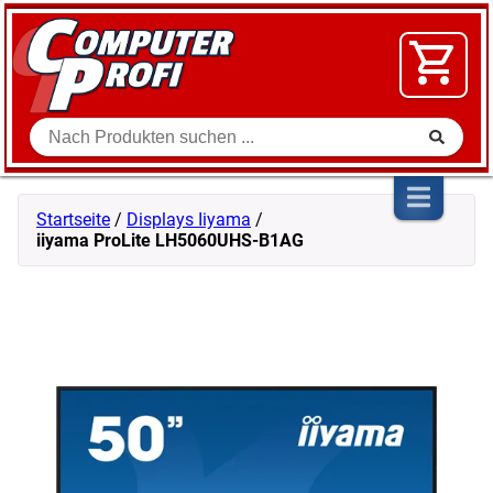
Zum Inhalt springen
SOFTWARE
VIDEO
FLOHMARKT
Suche
SHOP
Startseite
/
Displays Iiyama
/
iiyama ProLite LH5060UHS-B1AG