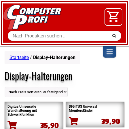
Zum Inhalt springen
SOFTWARE
VIDEO
FLOHMARKT
Suche
SHOP
Startseite
/
Display-Halterungen
Display-Halterungen
Digitus Universelle
DIGITUS Universal
Wandhalterung mit
Monitorständer
Schwenkfunktion
39,90
35,90