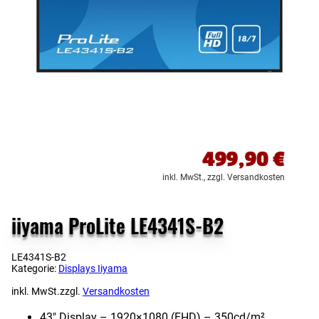
499,90
€
inkl. MwSt.,
zzgl. Versandkosten
iiyama ProLite LE4341S-B2
LE4341S-B2
Kategorie:
Displays Iiyama
inkl. MwSt.
zzgl.
Versandkosten
43″ Display – 1920×1080 (FHD) – 350cd/​m²