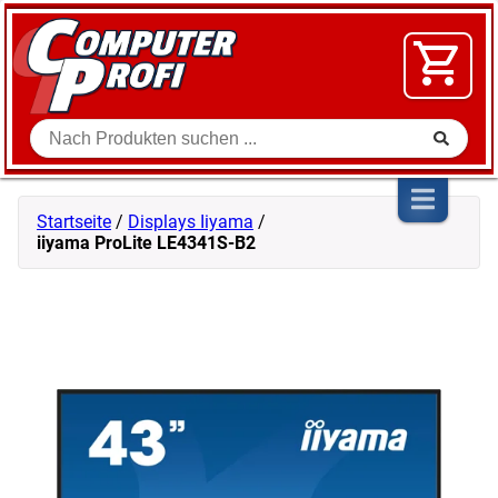
Zum Inhalt springen
SOFTWARE
VIDEO
FLOHMARKT
Suche
SHOP
Startseite
/
Displays Iiyama
/
iiyama ProLite LE4341S-B2