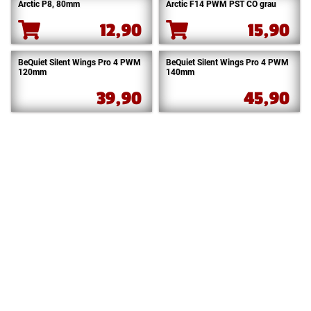
Arctic P8, 80mm
Arctic F14 PWM PST CO grau
12,90
15,90
BeQuiet Silent Wings Pro 4 PWM
BeQuiet Silent Wings Pro 4 PWM
120mm
140mm
39,90
45,90