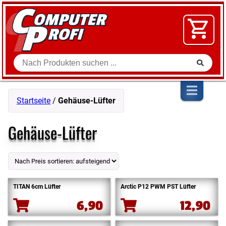
Zum Inhalt springen
SOFTWARE
VIDEO
FLOHMARKT
Suche
SHOP
Startseite
/
Gehäuse-Lüfter
Gehäuse-Lüfter
TITAN 6cm Lüfter
Arctic P12 PWM PST Lüfter
6,90
12,90