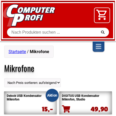
Zum Inhalt springen
SOFTWARE
VIDEO
FLOHMARKT
Suche
SHOP
Startseite
/
Mikrofone
Mikrofone
Aktion
Delock USB Kondensator
DIGITUS USB Kondensator
Mikrofon
Mikrofon, Studio
15,-
49,90