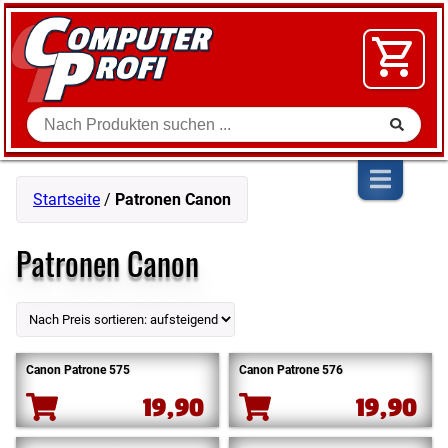
Zum Inhalt springen
SOFTWARE
VIDEO
FLOHMARKT
Suche
SHOP
Startseite
/
Patronen Canon
Patronen Canon
Canon Patrone 575
Canon Patrone 576
19,90
19,90