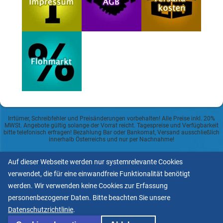
Irrtümer, Schreibfehler und Preisänderungen vorbehalten! Alle Preise inkl. 20%
MWSt. Angebote gültig solange der Vorrat reicht. Tagespreise und Verfügbarkeit
bitte telefonisch erfragen! Bezahlung Bar oder Bankomat, Versand ausschließlich
innerhalb Österreichs und nur per Nachnahme!
Auf dieser Webseite werden nur systemrelevante Cookies
Datenschutzerklärung
verwendet, die für eine einwandfreie Funktionalität benötigt
Allgemeine Geschäftsbedingungen
werden. Wir verwenden keine Cookies zur Erfassung
personenbezogener Daten. Bitte beachten Sie unsere
Informationspflicht lt.
Datenschutzrichtlinie
.
ECG und Mediengesetz