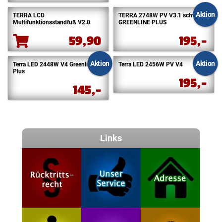
Aktion
TERRA LCD
TERRA 2748W PV V3.1 schwarz
Multifunktionsstandfuß V2.0
GREENLINE PLUS
59,90
195,-
Aktion
Aktion
Terra LED 2448W V4 Greenline
Terra LED 2456W PV V4
Plus
195,-
145,-
Links