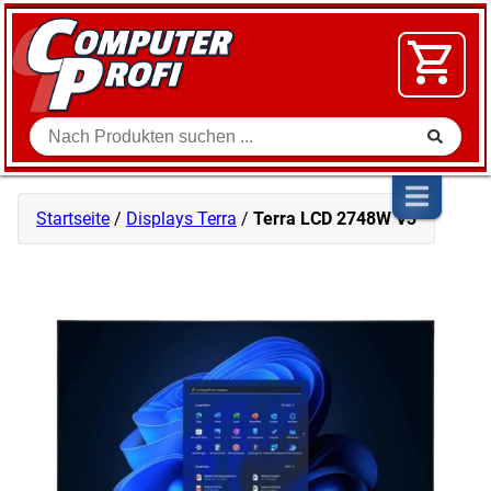
Zum Inhalt springen
SOFTWARE
VIDEO
FLOHMARKT
Suche
SHOP
Startseite
/
Displays Terra
/
Terra LCD 2748W V3