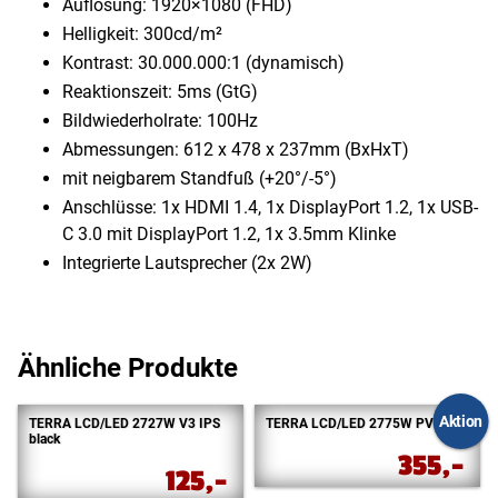
Auflösung: 1920×1080 (FHD)
Helligkeit: 300cd/​m²
Kontrast: 30.000.000:1 (dynamisch)
Reaktionszeit: 5ms (GtG)
Bildwiederholrate: 100Hz
Abmessungen: 612 x 478 x 237mm (BxHxT)
mit neigbarem Standfuß (+20°/​-5°)
Anschlüsse: 1x HDMI 1.4, 1x DisplayPort 1.2, 1x USB-
C 3.0 mit DisplayPort 1.2, 1x 3.5mm Klinke
Integrierte Lautsprecher (2x 2W)
Ähnliche Produkte
Aktion
TERRA LCD/LED 2727W V3 IPS
TERRA LCD/LED 2775W PV V3
black
355,-
125,-