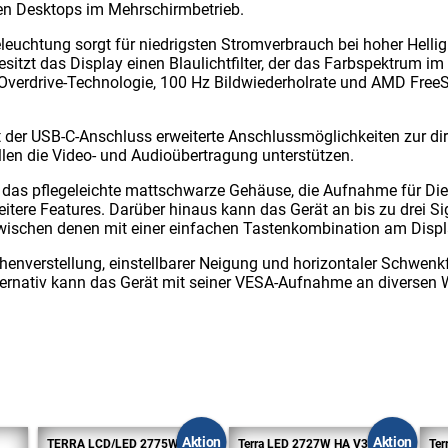
en Desktops im Mehrschirmbetrieb.
leuchtung sorgt für niedrigsten Stromverbrauch bei hoher Helli
esitzt das Display einen Blaulichtfilter, der das Farbspektrum i
 Overdrive-Technologie, 100 Hz Bildwiederholrate und AMD Free
 der USB-C-Anschluss erweiterte Anschlussmöglichkeiten zur di
llen die Video- und Audioübertragung unterstützen.
, das pflegeleichte mattschwarze Gehäuse, die Aufnahme für Dieb
itere Features. Darüber hinaus kann das Gerät an bis zu drei Sig
zwischen denen mit einer einfachen Tastenkombination am Disp
enverstellung, einstellbarer Neigung und horizontaler Schwenkf
ternativ kann das Gerät mit seiner VESA-Aufnahme an diversen 
Aktion
Aktion
TERRA LCD/LED 2775W PV
Terra LED 2727W HA V3
Ter