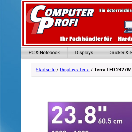
Zum Inhalt springen
Ein österreichi
Ihr Fachhändler für
Hard
PC & Notebook
Displays
Drucker & 
Startseite
/
Displays Terra
/
Terra LED 2427W 