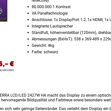
reflective)
80.000.000:1 Kontrast
VA Paneltechnologie
Anschlüsse: 1x DisplayPort 1.2, 1x HDMI, 1x 
Integrierte Lautsprecher
Standfuß, höhenverstellbar (120mm), drehbar (
Abmessungen (BxHxT): 538 x 369-489 x 22
Gewicht: 4kg
Farbe: schwarz
5,-
€
sandkosten
TERRA LCD/LED 2427W HA macht das Display zu einem optischen
 hervorragende Bildqualität und Farbtreue sowie besonders weit
n sich sehr geringe Seitenränder. Das verleiht dem Display ein