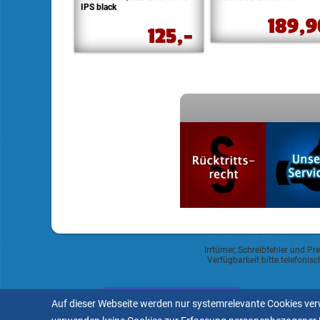
IPS black
189,
125,-
Irrtümer, Schreibfehler und Pr
Verfügbarkeit bitte telefoni
Datenschutzerklärung
Auf dieser Webseite werden nur systemrelevante Cookies verw