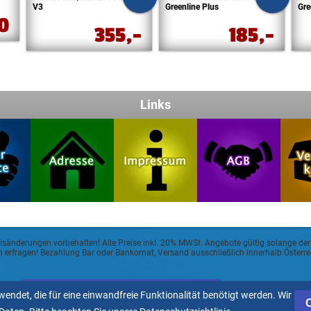
V3
Greenline Plus
Gre
90
355,-
185,-
Links
eisänderungen vorbehalten! Alle Preise inkl. 20% MWSt. Angebote gültig solange der
sch erfragen! Bezahlung Bar oder Bankomat, Versand ausschließlich innerhalb Öster
Allgemeine Geschäftsbedingungen
endet, die für eine einwandfreie Funktionalität benötigt werden. Wir