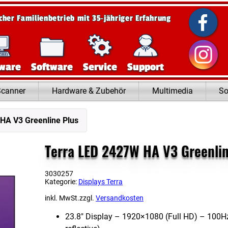
scher Familienbetrieb mit 35‑jähriger Erfahrung
ware
Software
Service
Support
Scanner
Hardware & Zubehör
Multimedia
So
HA V3 Greenline Plus
Terra LED 2427W HA V3 Greenlin
3030257
Kategorie:
Displays Terra
inkl. MwSt.
zzgl.
Versandkosten
23.8″ Display – 1920×1080 (Full HD) – 100Hz, 