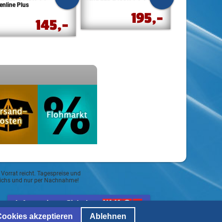
enline Plus
195,-
145,-
 Vorrat reicht. Tagespreise und
reichs und nur per Nachnahme!
Informationspflicht lt.
ECG und Mediengesetz
Cookies akzeptieren
Ablehnen