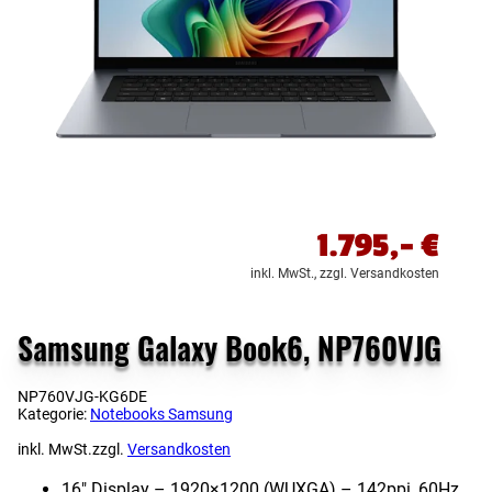
1.795,-
€
inkl. MwSt.,
zzgl. Versandkosten
Samsung Galaxy Book6, NP760VJG
NP760VJG-KG6DE
Kategorie:
Notebooks Samsung
inkl. MwSt.
zzgl.
Versandkosten
16″ Display – 1920×1200 (WUXGA) – 142ppi, 60Hz,