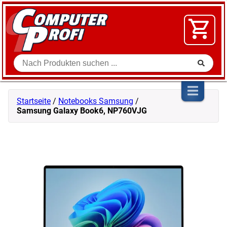
Zum Inhalt springen
SOFTWARE
VIDEO
FLOHMARKT
Suche
SHOP
Startseite
/
Notebooks Samsung
/
Samsung Galaxy Book6, NP760VJG