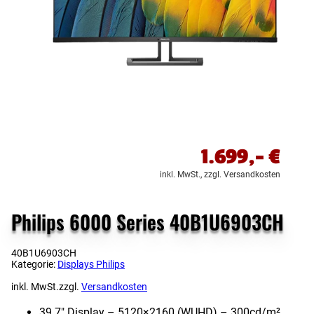
1.699,-
€
inkl. MwSt.,
zzgl. Versandkosten
Philips 6000 Series 40B1U6903CH
40B1U6903CH
Kategorie:
Displays Philips
inkl. MwSt.
zzgl.
Versandkosten
39.7″ Display – 5120×2160 (WUHD) – 300cd/​m²,