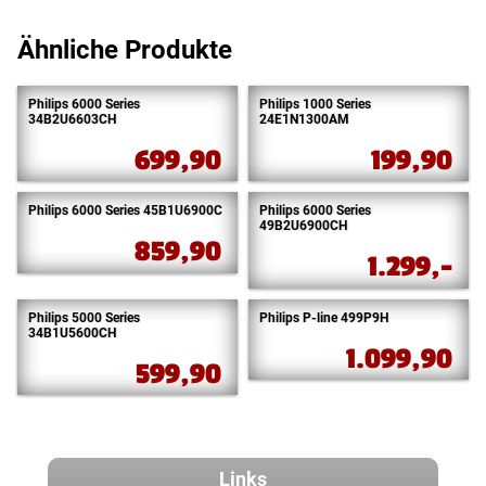
Ähnliche Produkte
Philips 6000 Series
Philips 1000 Series
34B2U6603CH
24E1N1300AM
699,90
199,90
Philips 6000 Series 45B1U6900C
Philips 6000 Series
49B2U6900CH
859,90
1.299,-
Philips 5000 Series
Philips P-line 499P9H
34B1U5600CH
1.099,90
599,90
Links