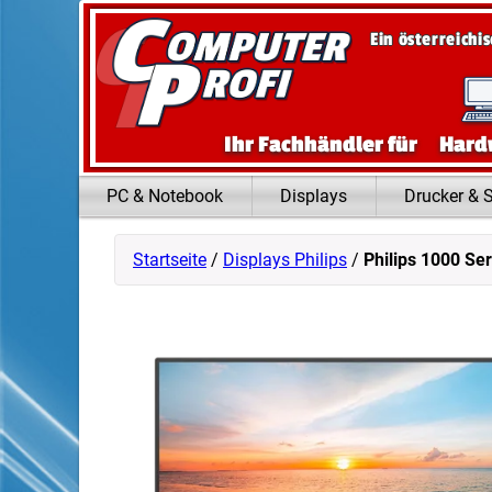
Zum Inhalt springen
Ein österreichi
Ihr Fachhändler für
Hard
PC & Notebook
Displays
Drucker & 
Startseite
/
Displays Philips
/
Philips 1000 S