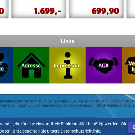
90
1.699,-
699,90
Links
eisänderungen vorbehalten! Alle Preise inkl. 20% MWSt. Angebote gültig solange der
sch erfragen! Bezahlung Bar oder Bankomat, Versand ausschließlich innerhalb Öster
Allgemeine Geschäftsbedingungen
endet, die für eine einwandfreie Funktionalität benötigt werden. Wir
aten. Bitte beachten Sie unsere
Datenschutzrichtlinie
.