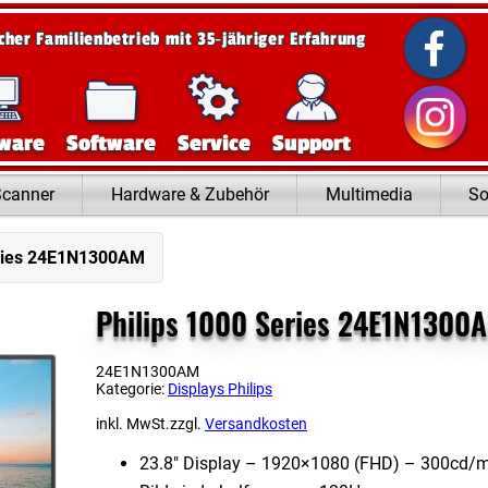
scher Familienbetrieb mit 35‑jähriger Erfahrung
ware
Software
Service
Support
Scanner
Hardware & Zubehör
Multimedia
So
eries 24E1N1300AM
Philips 1000 Series 24E1N1300
24E1N1300AM
Kategorie:
Displays Philips
inkl. MwSt.
zzgl.
Versandkosten
23.8″ Display – 1920×1080 (FHD) – 300cd/​m²