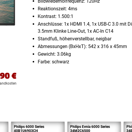
Bildwiederholfrequenz: 120Hz
Reaktionszeit: 4ms
Kontrast: 1.500:1
Anschlüsse: 1x HDMI 1.4, 1x USB-C 3.0 mit Di
3.5mm Klinke Line-Out, 1x AC-In C14
Standfuß, höhenverstellbar, neigbar
Abmessungen (BxHxT): 542 x 316 x 45mm
Gewicht: 3.06kg
Farbe: schwarz
,90
€
sandkosten
Philips 6000 Series
Philips Evnia 6000 Series
Phi
40B1U6903CH
34M2C6500
34