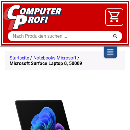
Zum Inhalt springen
SOFTWARE
VIDEO
FLOHMARKT
Suche
SHOP
Startseite
/
Notebooks Microsoft
/
Microsoft Surface Laptop 8, 50089