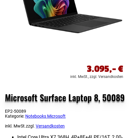
3.095,-
€
inkl. MwSt.,
zzgl. Versandkosten
Microsoft Surface Laptop 8, 50089
EP2-50089
Kategorie:
Notebooks Microsoft
inkl. MwSt.
zzgl.
Versandkosten
Intel Core Ultra X7 368H, 4P+8E+4LPE/16T, 2.00-