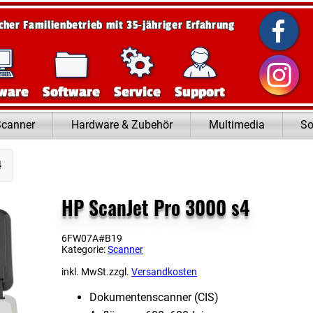
scher Familienbetrieb mit 35‑jähriger Erfahrung
ware
Software
Service
Support
Scanner
Hardware & Zubehör
Multimedia
So
4
HP ScanJet Pro 3000 s4
6FW07A#B19
Kategorie:
Scanner
inkl. MwSt.
zzgl.
Versandkosten
Dokumentenscanner (CIS)