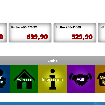
Brother ADS-4700W
Brother ADS-4300N
HP 
90
639,90
529,90
Links