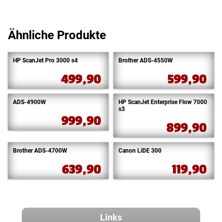
Ähnliche Produkte
HP ScanJet Pro 3000 s4
Brother ADS-4550W
499,90
599,90
ADS-4900W
HP ScanJet Enterprise Flow 7000
s3
999,90
899,90
Brother ADS-4700W
Canon LiDE 300
639,90
119,90
Links