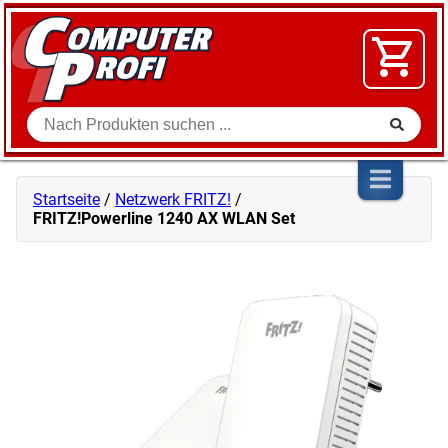
Zum Inhalt springen
SOFTWARE
VIDEO
FLOHMARKT
Suche
SHOP
Startseite
/
Netzwerk FRITZ!
/
FRITZ!Powerline 1240 AX WLAN Set