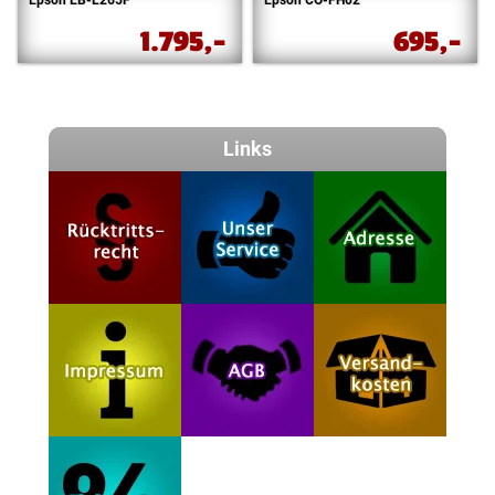
Epson EB-L265F
Epson CO-FH02
1.795,-
695,-
Links