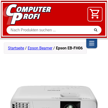
Zum Inhalt springen
SOFTWARE
VIDEO
FLOHMARKT
Suche
SHOP
Startseite
/
Epson Beamer
/
Epson EB-FH06