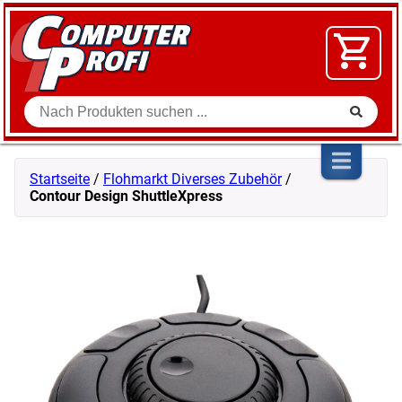
Zum Inhalt springen
SOFTWARE
VIDEO
FLOHMARKT
Suche
SHOP
Startseite
/
Flohmarkt Diverses Zubehör
/
Contour Design ShuttleXpress