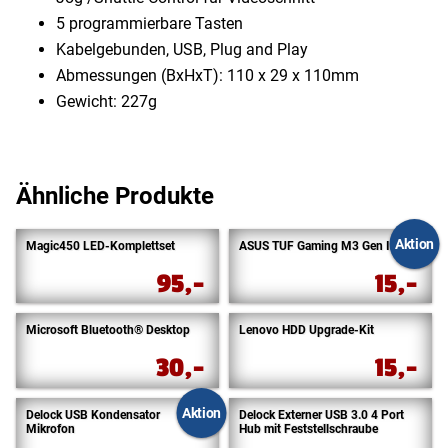
5 programmierbare Tasten
Kabelgebunden, USB, Plug and Play
Abmessungen (BxHxT): 110 x 29 x 110mm
Gewicht: 227g
Ähnliche Produkte
Aktion
Magic450 LED-Komplettset
ASUS TUF Gaming M3 Gen II
95,-
15,-
Microsoft Bluetooth® Desktop
Lenovo HDD Upgrade-Kit
30,-
15,-
Aktion
Delock USB Kondensator
Delock Externer USB 3.0 4 Port
Mikrofon
Hub mit Feststellschraube