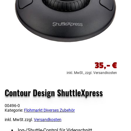
35,-
€
inkl. MwSt.,
zzgl. Versandkosten
Contour Design ShuttleXpress
00496-0
Kategorie:
Flohmarkt Diverses Zubehör
inkl. MwSt.
zzgl.
Versandkosten
Jog-/​Shuttle-Control für Videoschnitt