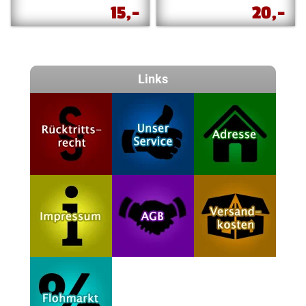
15,-
20,-
Links