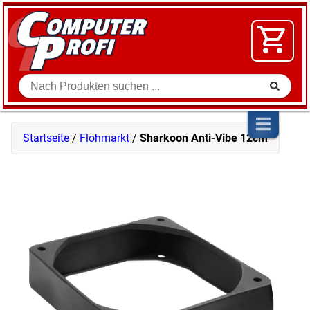
Zum Inhalt springen
SOFTWARE
VIDEO
FLOHMARKT
Suche
SHOP
Startseite
/
Flohmarkt
/
Sharkoon Anti-Vibe 12cm