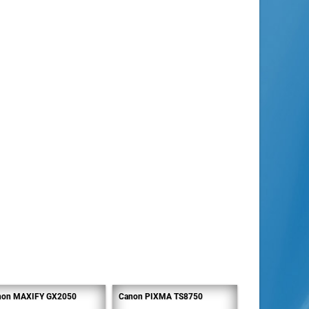
non MAXIFY GX2050
Canon PIXMA TS8750