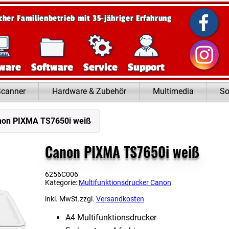
scher Familienbetrieb mit 35‑jähriger Erfahrung
ware
Software
Service
Support
Scanner
Hardware & Zubehör
Multimedia
So
non PIXMA TS7650i weiß
Canon PIXMA TS7650i weiß
6256C006
Kategorie:
Multifunktionsdrucker Canon
inkl. MwSt.
zzgl.
Versandkosten
A4 Multifunktionsdrucker