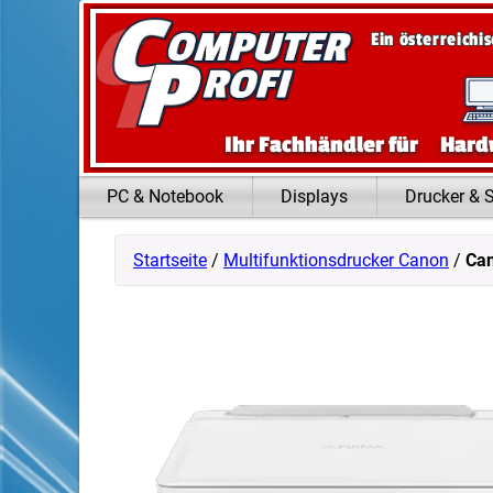
Zum Inhalt springen
Ein österreichi
Ihr Fachhändler für
Hard
PC & Notebook
Displays
Drucker & 
Startseite
/
Multifunktionsdrucker Canon
/
Ca