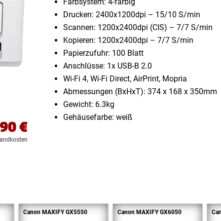
Farbsystem: 4-farbig
Drucken: 2400x1200dpi – 15/​10 S/​min
Scannen: 1200x2400dpi (CIS) – 7/​7 S/​min
Kopieren: 1200x2400dpi – 7/​7 S/​min
Papierzufuhr: 100 Blatt
Anschlüsse: 1x USB-B 2.0
Wi-Fi 4, Wi-Fi Direct, AirPrint, Mopria
Abmessungen (BxHxT): 374 x 168 x 350mm
Gewicht: 6.3kg
Gehäusefarbe: weiß
,90
€
sandkosten
Canon MAXIFY GX5550
Canon MAXIFY GX6050
Ca