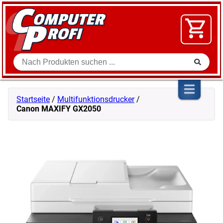
Zum Inhalt springen
SOFTWARE
VIDEO
FLOHMARKT
Suche
SHOP
Startseite
/
Multifunktionsdrucker
/
Canon MAXIFY GX2050