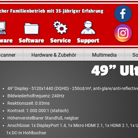
scher Familienbetrieb mit 35‑jähriger Erfahrung
ware
Software
Service
Support
Scanner
Hardware & Zubehör
Multimedia
So
49" Ul
49" Display - 5120x1440 (DQHD) - 250cd/​m², anti-glare/​anti-reflectiv
Bildwiederholfrequenz: 240Hz
Reaktionszeit: 0.03ms
Kontrast: 1.000.000:1 (statisch)
Höhenverstellbarer Standfuß, neigbar
Anschlüsse: 1x DisplayPort 1.4, 1x Micro HDMI 2.1, 1x HDMI 2.1, 1x U
1x DC-In Hohlbuchse