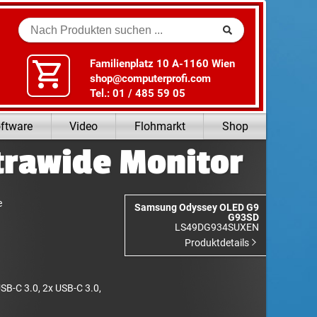
Suche
Familienplatz 10 A-1160 Wien
shop@computerprofi.com
Tel.: 01 / 485 59 05
ftware
Video
Flohmarkt
Shop
trawide Monitor
e
Samsung Odyssey OLED G9
G93SD
LS49DG934SUXEN
Produktdetails
SB-C 3.0, 2x USB-C 3.0,