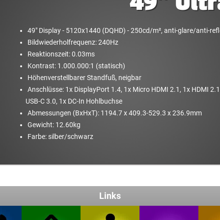
49" Ult
49" Display - 5120x1440 (DQHD) - 250cd/​m², anti-glare/​anti-refl
Bildwiederholfrequenz: 240Hz
Reaktionszeit: 0.03ms
Kontrast: 1.000.000:1 (statisch)
Höhenverstellbarer Standfuß, neigbar
Anschlüsse: 1x DisplayPort 1.4, 1x Micro HDMI 2.1, 1x HDMI 2.1
USB-C 3.0, 1x DC-In Hohlbuchse
Abmessungen (BxHxT): 1194.7 x 409.3-529.3 x 236.9mm
Gewicht: 12.60kg
Farbe: silber/​schwarz
Links