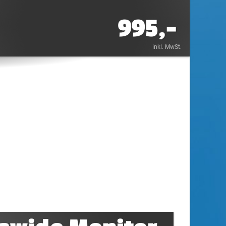
995,-
inkl. MwSt.