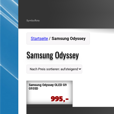
Symbolfoto
Startseite
/
Samsung Odyssey
Samsung Odyssey
Samsung Odyssey OLED G9
G93SD
995,-