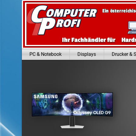
Zum Inhalt springen
Ein österreichi
Ihr Fachhändler für
Hard
PC & Notebook
Displays
Drucker & 