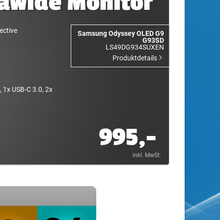
rawide Monitor
ective
Samsung Odyssey OLED G9
G93SD
LS49DG934SUXEN
Produktdetails
, 1x USB-C 3.0, 2x
995,-
inkl. MwSt.