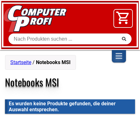
Zum Inhalt springen
SOFTWARE
VIDEO
FLOHMARKT
Suche
SHOP
Startseite
/
Notebooks MSI
Notebooks MSI
Es wurden keine Produkte gefunden, die deiner
Auswahl entsprechen.