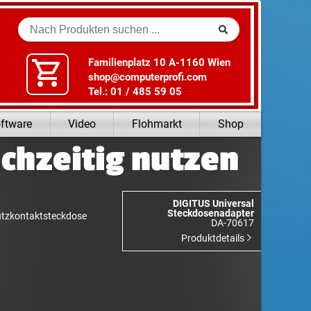
Suche
Familienplatz 10 A-1160 Wien
shop@computerprofi.com
Tel.: 01 / 485 59 05
ftware
Video
Flohmarkt
Shop
chzeitig nutzen
DIGITUS Universal
Steckdosenadapter
hutzkontaktsteckdose
DA-70617
Produktdetails