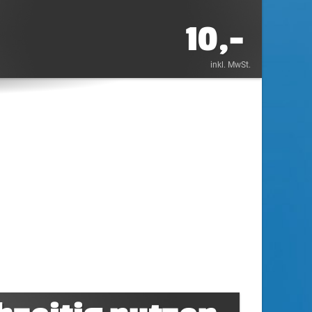
10,-
inkl. MwSt.