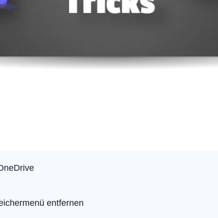
 OneDrive
eichermenü entfernen