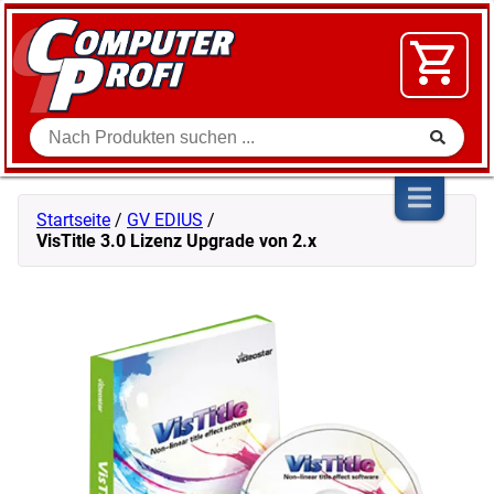
Zum Inhalt springen
SOFTWARE
VIDEO
FLOHMARKT
Suche
SHOP
Startseite
/
GV EDIUS
/
VisTitle 3.0 Lizenz Upgrade von 2.x