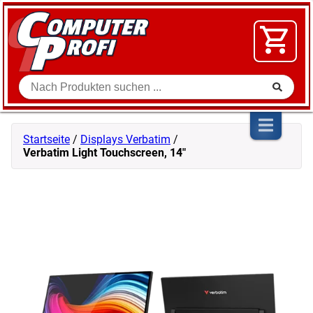
Zum Inhalt springen
SOFTWARE
VIDEO
FLOHMARKT
Suche
SHOP
Startseite
/
Displays Verbatim
/
Verbatim Light Touchscreen, 14″