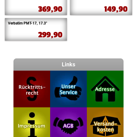
369,90
149,90
Verbatim PMT-17, 17.3″
299,90
Links