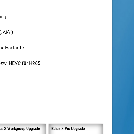
ung
(„AiA“)
nalyseläufe
bzw. HEVC für H265
us X Workgroup Upgrade
Edius X Pro Upgrade