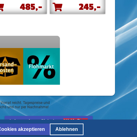
485,-
245,-
 Vorrat reicht. Tagespreise und
reichs und nur per Nachnahme!
Informationspflicht lt.
ECG und Mediengesetz
Cookies akzeptieren
Ablehnen