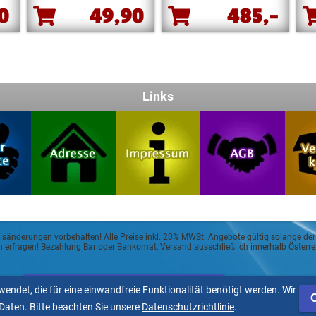
90
49,90
485,-
Links
eisänderungen vorbehalten! Alle Preise inkl. 20% MWSt. Angebote gültig solange der
sch erfragen! Bezahlung Bar oder Bankomat, Versand ausschließlich innerhalb Öster
Allgemeine Geschäftsbedingungen
endet, die für eine einwandfreie Funktionalität benötigt werden. Wir
aten. Bitte beachten Sie unsere
Datenschutzrichtlinie
.