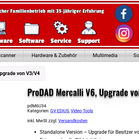
scher Familienbetrieb mit 35‑jähriger Erfahrung
ware
Software
Service
Support
Scanner
Hardware & Zubehör
Multimedia
So
Upgrade von V3/V4
ProDAD Mercalli V6, Upgrade v
pdM6U34
Kategorien:
GV EDIUS
,
Video-Tools
inkl. MwSt.
zzgl.
Versandkosten
Standalone Version – Upgrade für Besitzer v