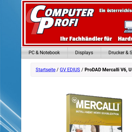
Zum Inhalt springen
Ein österreichi
Ihr Fachhändler für
Hard
PC & Notebook
Displays
Drucker & 
Startseite
/
GV EDIUS
/
ProDAD Mercalli V6, 