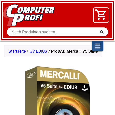
Zum Inhalt springen
SOFTWARE
VIDEO
FLOHMARKT
Suche
SHOP
Startseite
/
GV EDIUS
/
ProDAD Mercalli V5 Suite