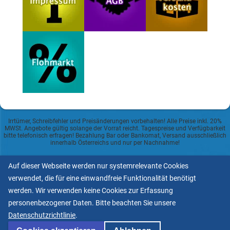
Irrtümer, Schreibfehler und Preisänderungen vorbehalten! Alle Preise inkl. 20%
MWSt. Angebote gültig solange der Vorrat reicht. Tagespreise und Verfügbarkeit
bitte telefonisch erfragen! Bezahlung Bar oder Bankomat, Versand ausschließlich
innerhalb Österreichs und nur per Nachnahme!
Datenschutzerklärung
Auf dieser Webseite werden nur systemrelevante Cookies
verwendet, die für eine einwandfreie Funktionalität benötigt
Allgemeine Geschäftsbedingungen
werden. Wir verwenden keine Cookies zur Erfassung
personenbezogener Daten. Bitte beachten Sie unsere
Informationspflicht lt.
Datenschutzrichtlinie
.
ECG und Mediengesetz