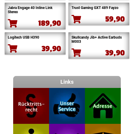
Jabra Engage 40 Inline Link
Trust Gaming GXT 489 Fayzo
Stereo
59,90
189,90
Logitech USB H390
Skullcandy Jib+ Active Earbuds
M003
39,90
39,90
Links