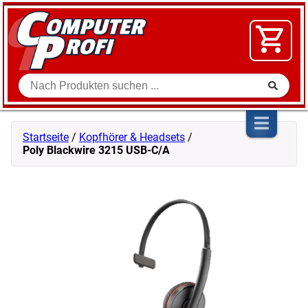
Zum Inhalt springen
SOFTWARE
VIDEO
FLOHMARKT
Suche
SHOP
Startseite
/
Kopfhörer & Headsets
/
Poly Blackwire 3215 USB-C/A