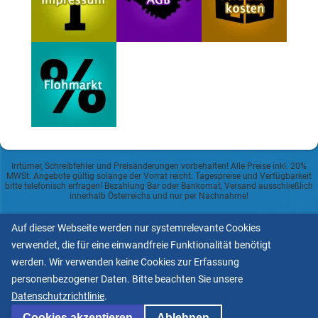
Irrtümer, Schreibfehler und Preisänderungen vorbehalten! Alle Preise inkl. 20%
MWSt. Angebote gültig solange der Vorrat reicht. Tagespreise und Verfügbarkeit
bitte telefonisch erfragen! Bezahlung Bar oder Bankomat, Versand ausschließlich
innerhalb Österreichs und nur per Nachnahme!
Datenschutzerklärung
Auf dieser Webseite werden nur systemrelevante Cookies
verwendet, die für eine einwandfreie Funktionalität benötigt
Allgemeine Geschäftsbedingungen
werden. Wir verwenden keine Cookies zur Erfassung
personenbezogener Daten. Bitte beachten Sie unsere
Informationspflicht lt.
Datenschutzrichtlinie
.
ECG und Mediengesetz
Cookies akzeptieren
Ablehnen