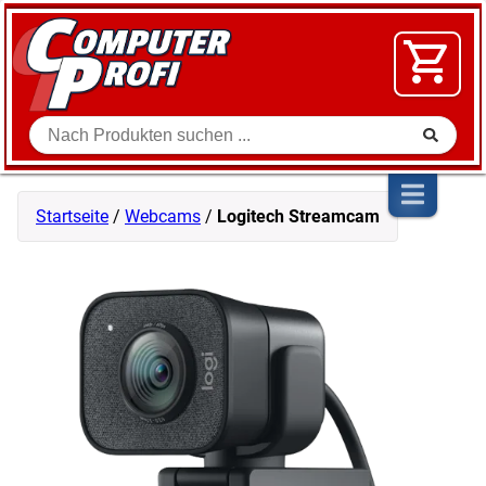
Zum Inhalt springen
SOFTWARE
VIDEO
FLOHMARKT
Suche
SHOP
Startseite
/
Webcams
/
Logitech Streamcam