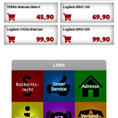
TERRA Webcam Slide II
Logitech BRIO 100
45,90
69,90
Logitech C925e WebCam
Logitech BRIO 300
99,90
99,90
Links