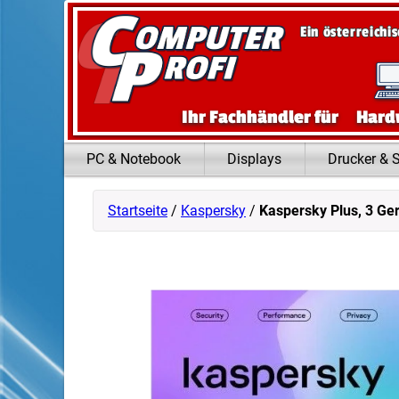
Zum Inhalt springen
Ein österreichi
Ihr Fachhändler für
Hard
PC & Notebook
Displays
Drucker & 
Startseite
/
Kaspersky
/
Kaspersky Plus, 3 Ge