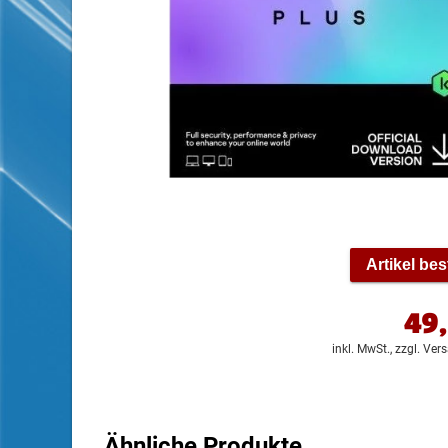
Artikel bes
49
inkl. MwSt.,
zzgl. Ver
Ähnliche Produkte