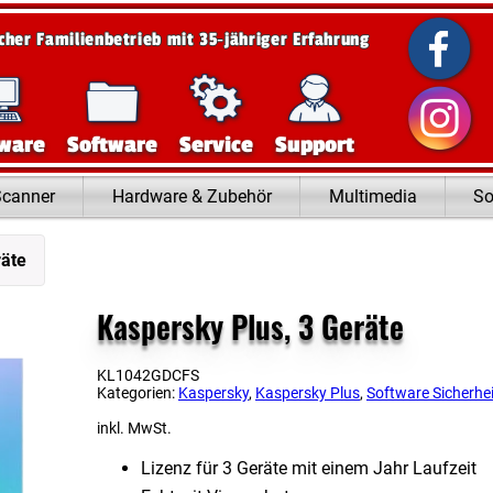
scher Familienbetrieb mit 35‑jähriger Erfahrung
ware
Software
Service
Support
Scanner
Hardware & Zubehör
Multimedia
So
räte
Kaspersky Plus, 3 Geräte
KL1042GDCFS
Kategorien:
Kaspersky
,
Kaspersky Plus
,
Software Sicherhei
inkl. MwSt.
Lizenz für 3 Geräte mit einem Jahr Laufzeit