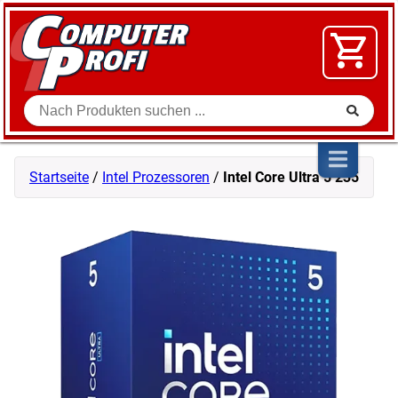
Zum Inhalt springen
SOFTWARE
VIDEO
FLOHMARKT
Suche
SHOP
Startseite
/
Intel Prozessoren
/
Intel Core Ultra 5 235