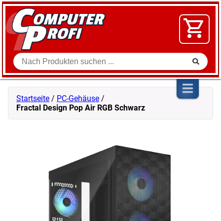
Zum Inhalt springen
SOFTWARE
VIDEO
FLOHMARKT
Suche
SHOP
Startseite
/
PC-Gehäuse
/
Fractal Design Pop Air RGB Schwarz