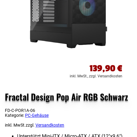
139,90
€
inkl. MwSt.,
zzgl. Versandkosten
Fractal Design Pop Air RGB Schwarz
FD-C-POR1A-06
Kategorie:
PC-Gehäuse
inkl. MwSt.
zzgl.
Versandkosten
Unterstützt Mini-ITX / Micro-ATX / ATX (12″x9.6″)