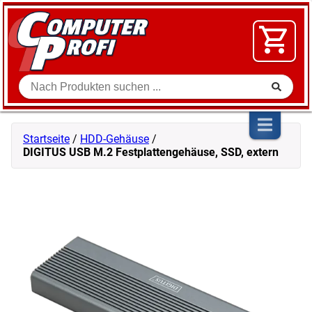
Zum Inhalt springen
SOFTWARE
VIDEO
FLOHMARKT
Suche
SHOP
Startseite
/
HDD-Gehäuse
/
DIGITUS USB M.2 Festplattengehäuse, SSD, extern