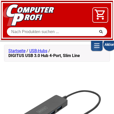
Zum Inhalt springen
SOFTWARE
VIDEO
FLOHMARKT
Suche
SHOP
Aktio
Startseite
/
USB-Hubs
/
DIGITUS USB 3.0 Hub 4-Port, Slim Line