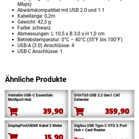
Mbps)
Abwärtskompatibel mit USB 2.0 und 1.1
Kabellänge: 0,2m
Gewicht: 42,3 g
Farbe: schwarz
Abmessungen: L 10,5 x B 3,0 x H 1,0 cm
Betriebstemperatur: 0°C – 40°C (35°F bis 100°F)
USB-A (3.0) Anschlüsse: 4
USB-C Anschlüsse: 1
Ähnliche Produkte
Verbatim USB-C Essentials
DIGITUS USB 3.2 Gen1 CAT
Multiport Hub
Extender
39,90
359,90
DisplayPort/HDMI Kabel 2 Meter
Digitus USB Type-C OTG 3-Port
Hub + Card Reader
15,90