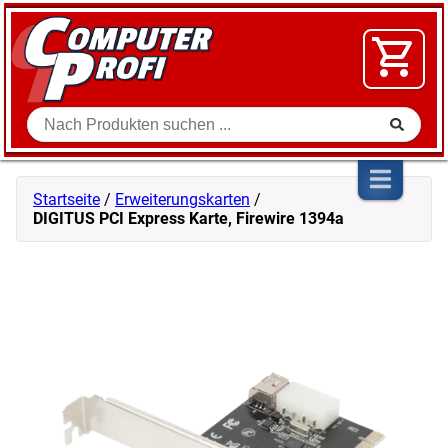
Zum Inhalt springen
SOFTWARE
VIDEO
FLOHMARKT
Suche
SHOP
Startseite
/
Erweiterungskarten
/
DIGITUS PCI Express Karte, Firewire 1394a