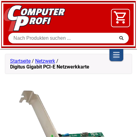
Zum Inhalt springen
SOFTWARE
VIDEO
FLOHMARKT
Suche
SHOP
Startseite
/
Netzwerk
/
Digitus Gigabit PCI-E Netzwerkkarte