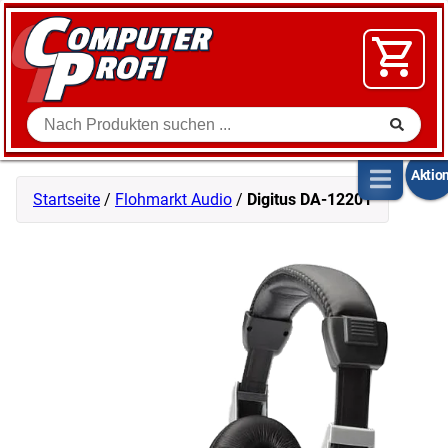
Zum Inhalt springen
SOFTWARE
VIDEO
FLOHMARKT
Suche
SHOP
Aktio
Startseite
/
Flohmarkt Audio
/
Digitus DA-12201