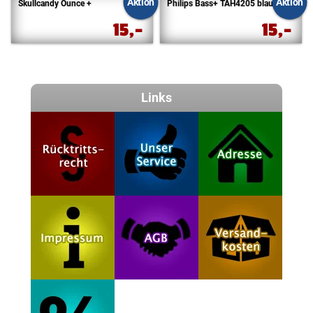
Aktion
Aktion
Skullcandy Ounce +
Philips Bass+ TAH4205 blau
15,-
15,-
Links