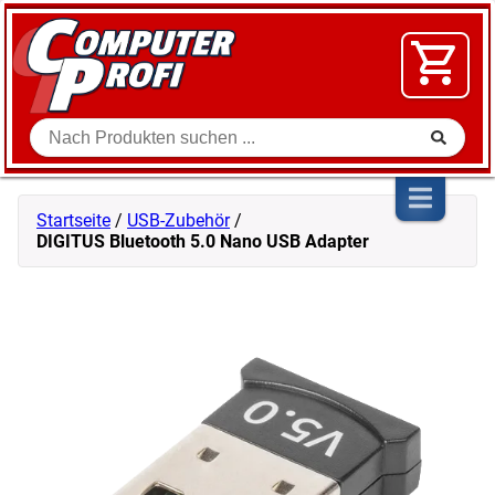
Zum Inhalt springen
SOFTWARE
VIDEO
FLOHMARKT
Suche
SHOP
Startseite
/
USB-Zubehör
/
DIGITUS Bluetooth 5.0 Nano USB Adapter