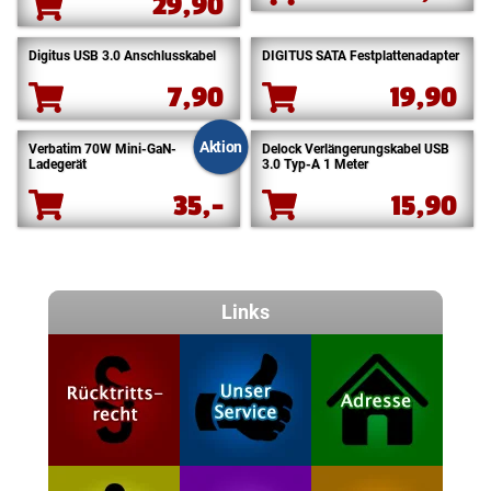
29,90
Digitus USB 3.0 Anschlusskabel
DIGITUS SATA Festplattenadapter
7,90
19,90
Aktion
Verbatim 70W Mini-GaN-
Delock Verlängerungskabel USB
Ladegerät
3.0 Typ-A 1 Meter
35,-
15,90
Links