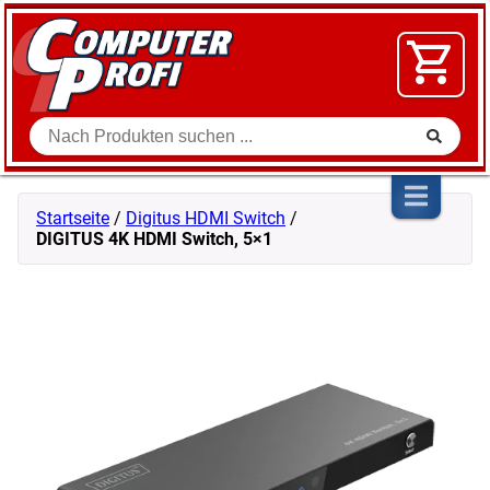
Zum Inhalt springen
SOFTWARE
VIDEO
FLOHMARKT
Suche
SHOP
Startseite
/
Digitus HDMI Switch
/
DIGITUS 4K HDMI Switch, 5×1