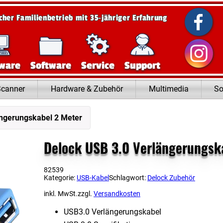
scher Familienbetrieb mit 35‑jähriger Erfahrung
ware
Software
Service
Support
Scanner
Hardware & Zubehör
Multimedia
So
ängerungskabel 2 Meter
Delock USB 3.0 Verlängerungsk
82539
Kategorie:
USB-Kabel
Schlagwort:
Delock Zubehör
inkl. MwSt.
zzgl.
Versandkosten
USB3.0 Verlängerungskabel