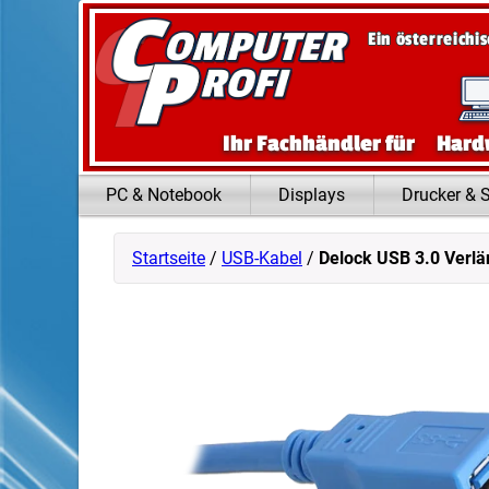
Zum Inhalt springen
Ein österreichi
Ihr Fachhändler für
Hard
PC & Notebook
Displays
Drucker & 
Startseite
/
USB-Kabel
/
Delock USB 3.0 Verl