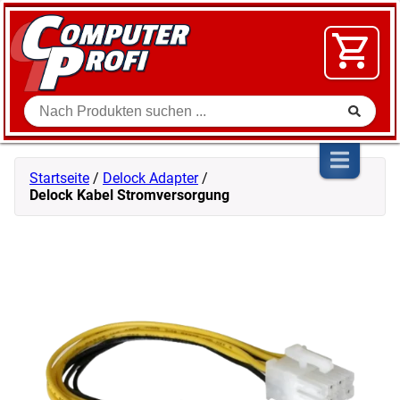
Zum Inhalt springen
SOFTWARE
VIDEO
FLOHMARKT
Suche
SHOP
Startseite
/
Delock Adapter
/
Delock Kabel Stromversorgung