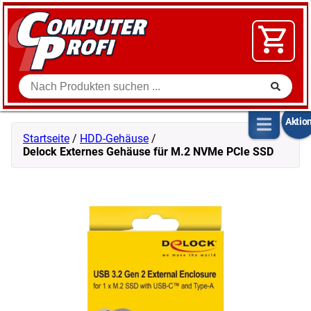
Zum Inhalt springen
SOFTWARE
VIDEO
FLOHMARKT
Suche
SHOP
Aktio
Startseite
/
HDD-Gehäuse
/
Delock Externes Gehäuse für M.2 NVMe PCIe SSD