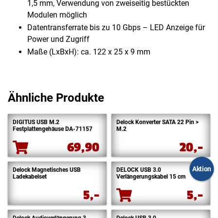
1,5 mm, Verwendung von zweiseitig bestückten
Modulen möglich
Datentransferrate bis zu 10 Gbps – LED Anzeige für
Power und Zugriff
Maße (LxBxH): ca. 122 x 25 x 9 mm
Ähnliche Produkte
DIGITUS USB M.2
Delock Konverter SATA 22 Pin >
Festplattengehäuse DA-71157
M.2
69,90
20,-
Aktion
Delock Magnetisches USB
DELOCK USB 3.0
Ladekabelset
Verlängerungskabel 15 cm
5,-
5,-
Delock Audioverlängerung 3
Delock USB 3.0