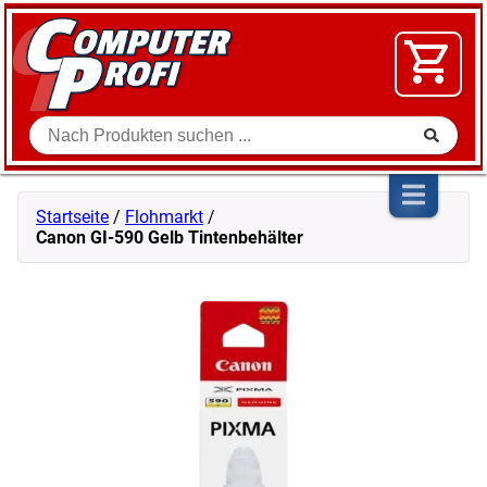
Zum Inhalt springen
SOFTWARE
VIDEO
FLOHMARKT
Suche
SHOP
Startseite
/
Flohmarkt
/
Canon GI-590 Gelb Tintenbehälter