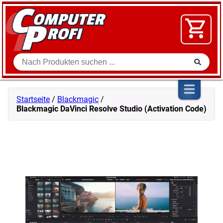
Zum Inhalt springen
SOFTWARE
VIDEO
FLOHMARKT
Suche
SHOP
Startseite
/
Blackmagic
/
Blackmagic DaVinci Resolve Studio (Activation Code)