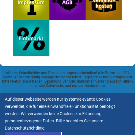
Irrtümer, Schreibfehler und Preisänderungen vorbehalten! Alle Preise inkl. 20%
MWSt. Angebote gültig solange der Vorrat reicht. Tagespreise und Verfügbarkeit
bitte telefonisch erfragen! Bezahlung Bar oder Bankomat, Versand ausschließlich
innerhalb Österreichs und nur per Nachnahme!
Datenschutzerklärung
Auf dieser Webseite werden nur systemrelevante Cookies
verwendet, die für eine einwandfreie Funktionalität benötigt
Allgemeine Geschäftsbedingungen
werden. Wir verwenden keine Cookies zur Erfassung
personenbezogener Daten. Bitte beachten Sie unsere
Informationspflicht lt.
Datenschutzrichtlinie
.
ECG und Mediengesetz