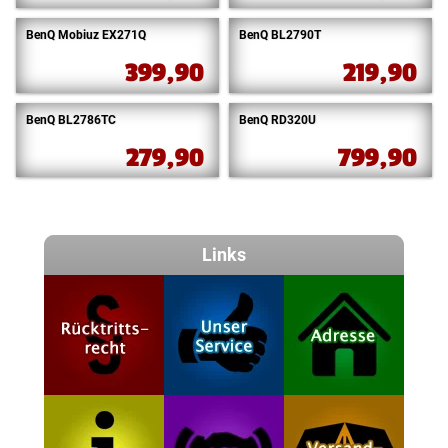
BenQ Mobiuz EX271Q
BenQ BL2790T
399,90
219,90
BenQ BL2786TC
BenQ RD320U
279,90
799,90
Links