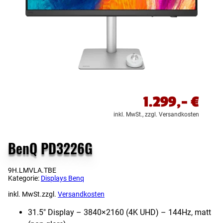
1.299,-
€
inkl. MwSt.,
zzgl. Versandkosten
BenQ PD3226G
9H.LMVLA.TBE
Kategorie:
Displays Benq
inkl. MwSt.
zzgl.
Versandkosten
31.5″ Display – 3840×2160 (4K UHD) – 144Hz, matt