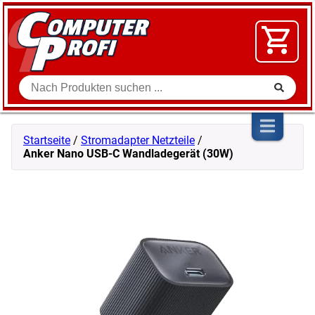
Zum Inhalt springen
SOFTWARE
VIDEO
FLOHMARKT
Suche
SHOP
Startseite
/
Stromadapter Netzteile
/
Anker Nano USB-C Wandladegerät (30W)