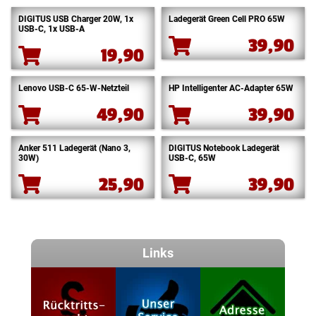
DIGITUS USB Charger 20W, 1x
Ladegerät Green Cell PRO 65W
USB-C, 1x USB-A
39,90
19,90
Lenovo USB-C 65-W-Netzteil
HP Intelligenter AC-Adapter 65W
49,90
39,90
Anker 511 Ladegerät (Nano 3,
DIGITUS Notebook Ladegerät
30W)
USB-C, 65W
25,90
39,90
Links