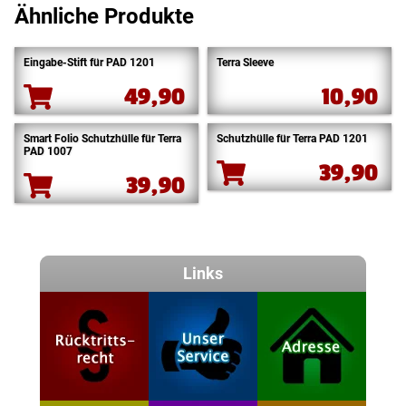
Ähnliche Produkte
Eingabe-Stift für PAD 1201
Terra Sleeve
49,90
10,90
Smart Folio Schutzhülle für Terra
Schutzhülle für Terra PAD 1201
PAD 1007
39,90
39,90
Links