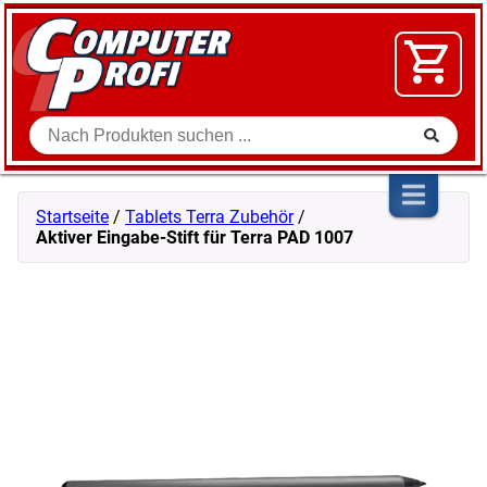
Zum Inhalt springen
SOFTWARE
VIDEO
FLOHMARKT
Suche
SHOP
Startseite
/
Tablets Terra Zubehör
/
Aktiver Eingabe-Stift für Terra PAD 1007