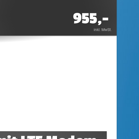
955,-
inkl. MwSt.