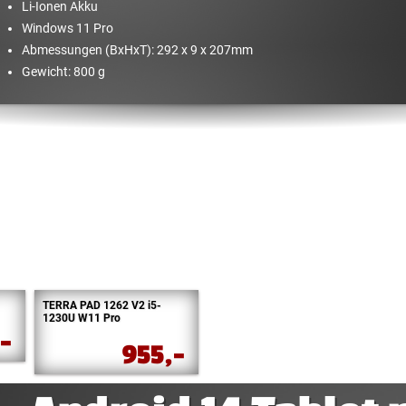
Li-Ionen Akku
Windows 11 Pro
Abmessungen (BxHxT): 292 x 9 x 207mm
Gewicht: 800 g
TERRA PAD 1262 V2 i5-
1230U W11 Pro
,-
955,-