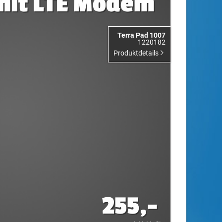
 mit LTE Modem
Terra Pad 1007
1220182
Produktdetails
255,-