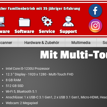
scher Familienbetrieb mit 35‑jähriger Erfahrung
ware
Software
Service
Support
Scanner
Hardware & Zubehör
Multimedia
So
Mit Multi-To
Intel Core i5-1230U Prozessor
12.3 " Display - 1920 x 1280 - Multi-Touch FHD
8 GB RAM
512 GB SSD
Wi-Fi 5, Bluetooth 5.1
Anschlüsse: 1 x USB-C 3.1 Gen1, 2 x USB 3.1 Gen1, Micro-HDMI, He
Webcam: 2 Megapixel